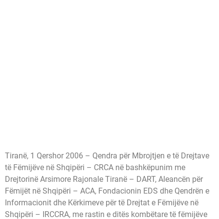
Tiranë, 1 Qershor 2006 – Qendra për Mbrojtjen e të Drejtave
të Fëmijëve në Shqipëri – CRCA në bashkëpunim me
Drejtorinë Arsimore Rajonale Tiranë – DART, Aleancën për
Fëmijët në Shqipëri – ACA, Fondacionin EDS dhe Qendrën e
Informacionit dhe Kërkimeve për të Drejtat e Fëmijëve në
Shqipëri – IRCCRA, me rastin e ditës kombëtare të fëmijëve