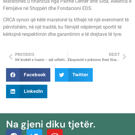
Maratonës u financua nga Palme Center dhe Sida, Aleanca e
Fëmijëve në Shqipëri dhe Fondacioni EDS.
CRCA synon që këtë maratonë ta kthejë në një eveniment të
përvitshëm, në një traditë, ku fëmijët nëpërmjet sportit të
kërkojnë respektimin dhe garantimin e të drejtave të tyre.
PREVIOUS
NEXT
Në krahët e luanit – një udhëtim për tu bashkuar
Ekspozitë e piktores Real Hoxha
Facebook
Twitter
LinkedIn
Na gjeni diku tjetër.