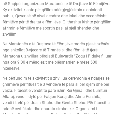
në Shqipëri organizuan Maratonën e të Drejtave të Fëmijëve.
Ky aktivitet kishte për qëllim ndërgjegjësimin e opinionit
publik, Qeverisë në nivel qendror dhe lokal dhe vecanërisht
fëmijëve për të drejtat e fëmijëve. Gjithashtu kishte për qëllim
afrimin e fëmijëve me sportin pasi ai sjell shëndet dhe
zhvillim.
Në Maratonën e të Drejtave të Fëmijëve morën pjesë nxënës
nga shkollat 9-vjecare të Tiranës si dhe fëmijë të tjerë.
Maratona u zhvillua përgjatë Bulevardit “Zogu i I” duke filluar
nga ora 9.30 e mëngjezit me pjësmarrjen e mëse 500
nxënësve.
Në përfundim të aktivitetit u zhvillua ceremonia e ndarjes së
çmimeve për fituesit e 3 vendeve të para si për djem dhe për
vajza. Fituesit e vendit të parë ishin Rei Gjinali dhe Lumturi
Allaraj, vendi i dytë për Fabjon Koraj dhe Alma Perzhita,
vendi i tretë për Josin Shahu dhe Genta Shehu. Për fituesit u
ndanë certifikata dhe dhurata simbolike. Organizimi i