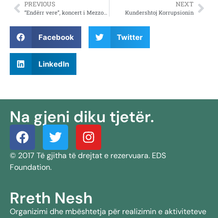
PREVIOUS
NEXT
“Endërr vere”, koncert i Mezzo-Soprano Vikena Kamenica dhe pianistes Merita Rexha (Tërshana)
Kundershtoj Korrupsionin
Facebook
Twitter
LinkedIn
Na gjeni diku tjetër.
© 2017 Të gjitha të drejtat e rezervuara. EDS
Foundation.
Rreth Nesh
Organizimi dhe mbështetja për realizimin e aktiviteteve