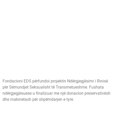
Fondacioni EDS përfundoi projektin Ndërgjegjësimi i Rinisë
për Sëmundjet Seksualisht të Transmetueshme. Fushata
ndërgjegjësuese u finalizuar me një donacion preservativësh
dhe makinetash për shpërndarjen e tyre.