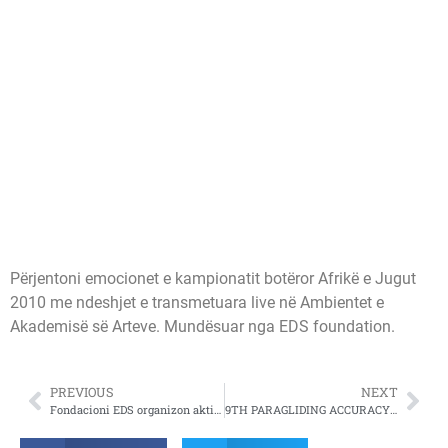
Përjentoni emocionet e kampionatit botëror Afrikë e Jugut
2010 me ndeshjet e transmetuara live në Ambientet e
Akademisë së Arteve. Mundësuar nga EDS foundation.
PREVIOUS
NEXT
Fondacioni EDS organizon aktivitetin me titull “Working with the Stars”
9TH PARAGLIDING ACCURACY CHAMPIONSHIP