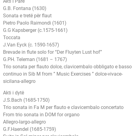
Akti i Parë
G.B. Fontana (1630)
Sonata e tretë për flaut
Pietro Paolo Raimondi (1601)
G.G Kapsberger (c.1575-1661)
Toccata
J.Van Eyck (c. 1590-1657)
Brevade in flute solo for “Der Fluyten Lust hof”
G.PH. Teleman (1681 – 1767)
Trio sonata per flauto dolce, clavicembalo obbligato e basso
continuo in Sib M from ” Music Exercises ” dolce-vivace-
sicilana-allegro
Akti i dytë
J.S.Bach (1685-1750)
Trio sonata in Fa M per flauto e clavicembalo concertato
From trio sonata in DOM for organo
Allegro-largo-allegro
G.F.Haendel (1685-1759)