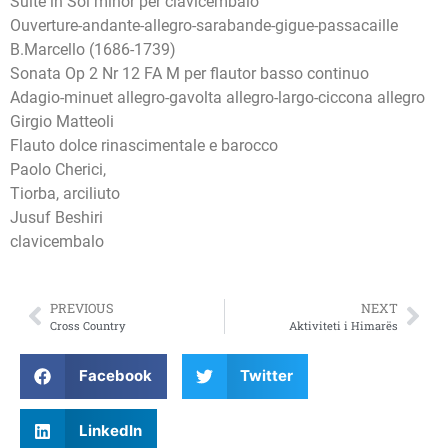
Suite in Sol minor per clavicembalo
Ouverture-andante-allegro-sarabande-gigue-passacaille
B.Marcello (1686-1739)
Sonata Op 2 Nr 12 FA M per flautor basso continuo
Adagio-minuet allegro-gavolta allegro-largo-ciccona allegro
Girgio Matteoli
Flauto dolce rinascimentale e barocco
Paolo Cherici,
Tiorba, arciliuto
Jusuf Beshiri
clavicembalo
PREVIOUS
NEXT
Cross Country
Aktiviteti i Himarës
Facebook
Twitter
LinkedIn